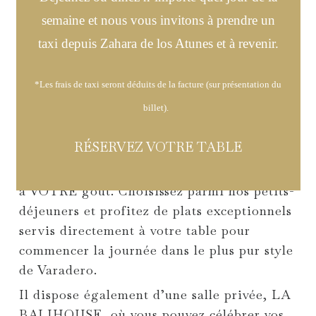
imaginatifs, sains, appétissants, voilà à quoi
Urb. Atlanterra s/n.
semaine et nous vous invitons à prendre un
ressemblent nos petits déjeuners. Pour tous
Zahara de los Atunes, 1139
taxi depuis Zahara de los Atunes et à revenir.
les goûts et toutes les humeurs. Avec
Téléphone:
+34 956 439 03
beaucoup de saveurs, sucrées, salées,
email:
reservas@el-varad
exotiques… à vous de choisir…
*Les frais de taxi seront déduits de la facture (sur présentation du
billet).
Rechargez votre corps avec du café
NESPRESSO, des smoothies DETOX,
RÉSERVEZ VOTRE TABLE
FRUITS et LÉGUMES avec une grande
variété de pains tendres et juteux préparés
à VOTRE goût. Choisissez parmi nos petits-
déjeuners et profitez de plats exceptionnels
servis directement à votre table pour
commencer la journée dans le plus pur style
de Varadero.
Il dispose également d’une salle privée, LA
BALIHOUSE, où vous pouvez célébrer vos