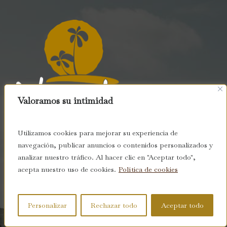
Valoramos su intimidad
Utilizamos cookies para mejorar su experiencia de
Hotel en primera línea de playa con una ubicación
navegación, publicar anuncios o contenidos personalizados y
analizar nuestro tráfico. Al hacer clic en "Aceptar todo",
privilegiada donde exprimir el destino al máximo bajo
acepta nuestro uso de cookies.
Política de cookies
el sol, deleitarse con una gastronomía de sabores,
estilos y platos elaborados, además de una refinada
Personalizar
Rechazar todo
Aceptar todo
coctelería.